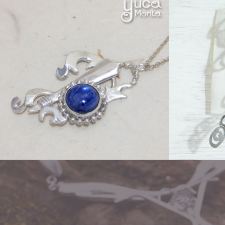
Order
ear hoo