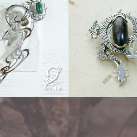
k「イロジカケ」
flow
Other