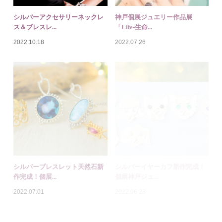
シルバーブレスレット天然石新
シルバーイヤーカフ新作完成！
作完成！個展...
個展神戸ジュ...
2022.07.01
2022.06.28
堺市彫金教室あなろま体験教室
オーダーメイドシルバーリング
で指輪作り！...
＆チャーム｜...