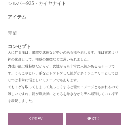
シルバー925・カイヤナイト
アイテム
帯留
コンセプト
天に昇る龍は、飛躍や成長など勢いのある様を表します。龍は古来より
神の化身として、権威の象徴などに用いられました。
力強い龍は縁起物だからか、女性からも非常に人気があるモチーフで
す。うろこやヒレ、爪などトゲトゲした箇所が多くジュエリーとしては
じつは非常に悩ましいモチーフでもあります。
でもトゲを取ってしまって丸っこくすると龍のイメージとも崩れるので
難しいですね。龍が螺旋状にとぐろを巻きながら天へ飛翔していく様子
を表現しました。
PREV
NEXT