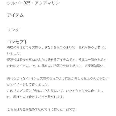
シルバー925・アクアマリン
アイテム
リング
コンセプト
着物の衿はとても女性らしさを引き立てる形状で、色気があると思って
いました。
伊達衿は着物を重ねたように見せるアイテムです。衿元に一筋色を足す
だけのアイテム。そこに日本人の洒落心や粋を感じて、大変興味深い。
流れるようなVラインが女性の首元のように指が美しく見えるんじゃない
かとイメージして作りました。
このリングは着け心地にこだわりぬいて、ひたすら滑らかに作りまし
た。着けた人は皆さまハッと驚かれます。
こちらは彫金を始めて初めて母に贈った一品です。