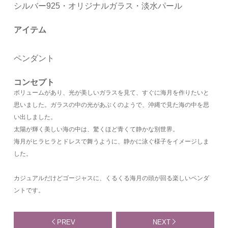
シルバー925・オリジナルガラス・淡水パール
アイテム
ペンダント
コンセプト
ボリュームがあり、光が美しいガラスを見て、すぐに海月を作りたいと
思いました。ガラスの中の光があぶくのようで、沖縄で見た海の中を思
い出しました。
太陽が輝く美しい海の中は、驚くほど青くて静かな別世界。
海月がヒラヒラとドレスで舞うように、静かに泳ぐ様子をイメージしま
した。
カジュアルだけどゴージャスに、くるくる海月の頭が回る楽しいペンダ
ントです。
PREV
NEXT