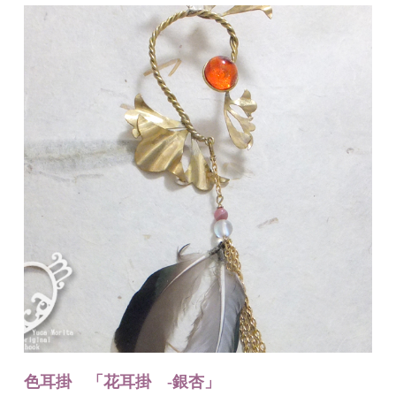
色耳掛 「花耳掛 -銀杏」