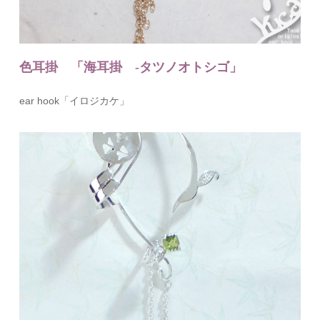
色耳掛 「海耳掛 -タツノオトシゴ」
ear hook「イロジカケ」