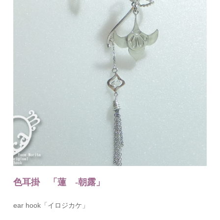
色耳掛 「蓮 -朝露」
ear hook「イロジカケ」