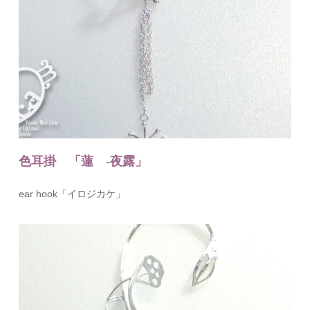
色耳掛 「蓮 -夜露」
ear hook「イロジカケ」