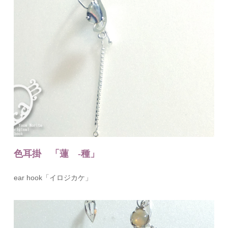
色耳掛 「蓮 -種」
ear hook「イロジカケ」