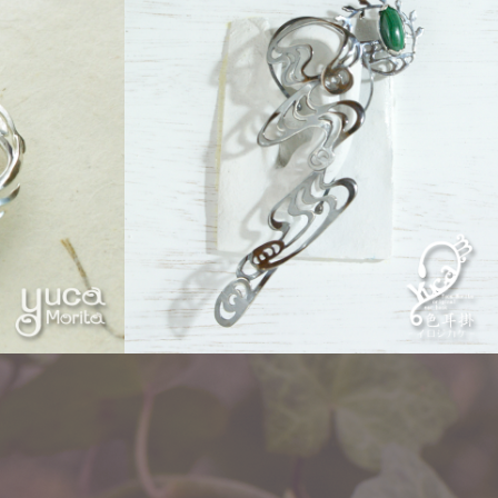
ear hook「イロジカケ」
flow