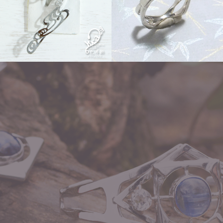
ear hook「イロジカケ」
Order
flow