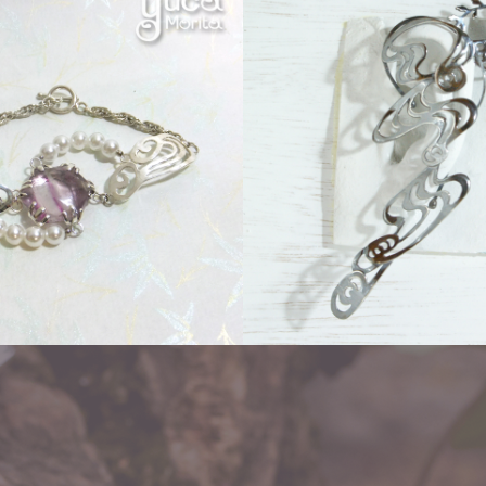
ear hook「イロジカケ」
flo