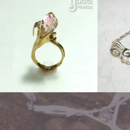
Order
flow