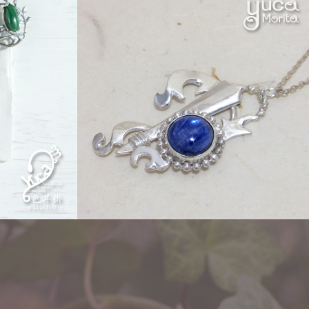
w
Order