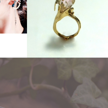
ear hook「イロジカケ」
flow