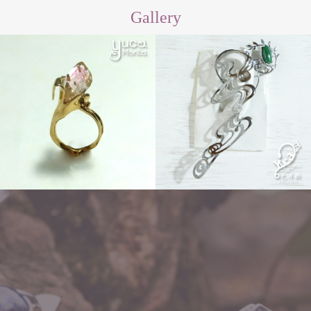
Gallery
Order
ear hook「イロジカケ」
flow