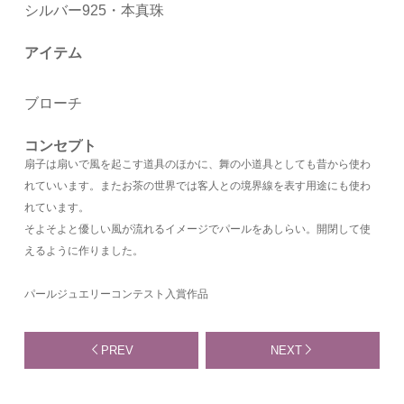
シルバー925・本真珠
アイテム
ブローチ
コンセプト
扇子は扇いで風を起こす道具のほかに、舞の小道具としても昔から使わ
れていいます。またお茶の世界では客人との境界線を表す用途にも使わ
れています。
そよそよと優しい風が流れるイメージでパールをあしらい。開閉して使
えるように作りました。
パールジュエリーコンテスト入賞作品
PREV
NEXT