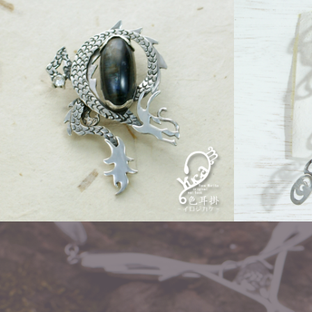
Other
ear hoo