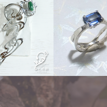
k「イロジカケ」
flow
Order