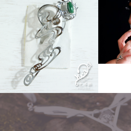
Other
ear hook「イロジカケ」
flow