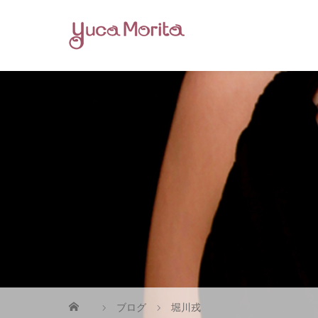
ブログ
堀川戎