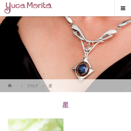
ブログ
星
星