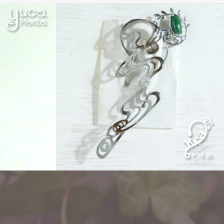
ear hook「イロジカケ」
flow