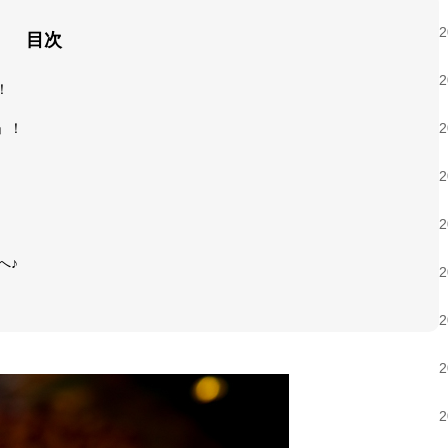
目次
！
」！
へ♪