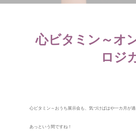
心ビタミン～オ
ロジ
心ビタミン～おうち展示会も、気づけばはや一カ月が過
あっという間ですね！