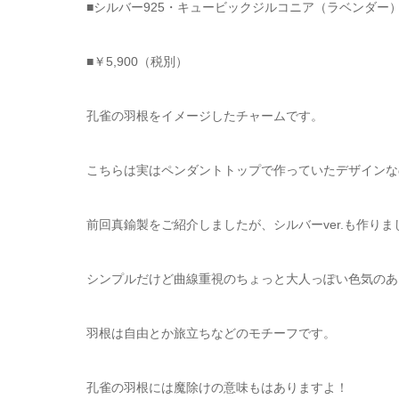
■シルバー925・キュービックジルコニア（ラベンダー
■￥5,900（税別）
孔雀の羽根をイメージしたチャームです。
こちらは実はペンダントトップで作っていたデザインな
前回真鍮製をご紹介しましたが、シルバーver.も作りま
シンプルだけど曲線重視のちょっと大人っぽい色気のあ
羽根は自由とか旅立ちなどのモチーフです。
孔雀の羽根には魔除けの意味もはありますよ！