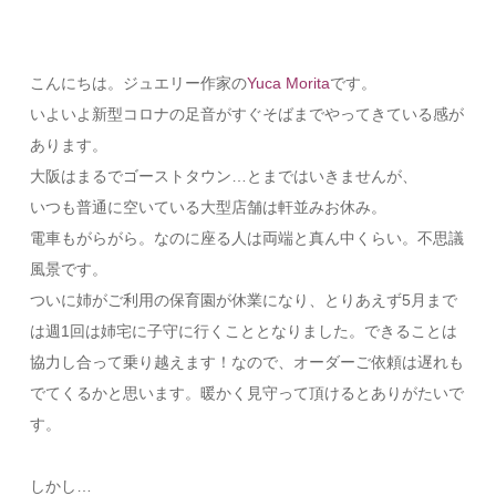
こんにちは。ジュエリー作家の
Yuca Morita
です。
いよいよ新型コロナの足音がすぐそばまでやってきている感が
あります。
大阪はまるでゴーストタウン…とまではいきませんが、
いつも普通に空いている大型店舗は軒並みお休み。
電車もがらがら。なのに座る人は両端と真ん中くらい。不思議
風景です。
ついに姉がご利用の保育園が休業になり、とりあえず5月まで
は週1回は姉宅に子守に行くこととなりました。できることは
協力し合って乗り越えます！なので、オーダーご依頼は遅れも
でてくるかと思います。暖かく見守って頂けるとありがたいで
す。
しかし…