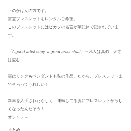
上のかばんの方です。
言霊ブレスレットをレンタルご希望。
このブレスレットにはピカソの名言が筆記体で記されていま
す。
「A good artist copy, a great artist steal」
～凡人は真似、天才
は盗む～
実はリングもペンダントも私の作品。だから、ブレスレットま
でそろってうれしい！
新車を入手されたらしく、運転してる腕にブレスレットが欲し
くなったんだそう！
オシャレ～
まとめ