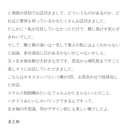
と満面の笑顔でお話頂きまして、どういうものがあるのか、ど
れほど愛情を持っているかをたくさんお話頂きました。
たしかに！私が注目していなかっただけで、蝶に負けず劣らず
きれいでした。
そして、蛾と蝶の違いは一見して素人の私にはよくわからない
と結論。多分成虫に口があるかないかじゃないかしら。
元々生き物全般が大好きな方です。昆虫から哺乳類まですごく
楽しそうにお話していただきました。
こちらはオオスカシバという蛾が2匹、お尻合わせで紋様化し
た作品。
ステルス戦闘機みたいなフォルムがたまらない♪とのこと。
ハチドリみたいにホバリングできるんですって。
生き物の不思議。羽がデザイン的にも美しい蛾でしたよ。
まとめ