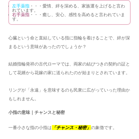
人差し指の意味｜勝負事を掴み良縁を繋ぐ
左手薬指
・・・愛情、絆を深める、家族運を上げると言わ
中指の意味｜創造力を高め仕事運UP
れています。
薬指の意味｜愛と絆を深める
右手薬指
・・・癒し、安心、感性を高めると言われていま
す。
小指の意味｜チャンスと秘密
まとめ
【展示会速報！】
心臓という命と直結している指に指輪を着けることで、絆が深
ご予約＆お問合せ
まるという意味があったのでしょうか？
結婚指輪発祥の古代ローマでは、両家の結びつきの契約の証と
して花婿から花嫁の家に送られたのが始まりとされています。
リングが「永遠」を意味するのも民衆に広がっていった理由か
もしれません。
小指の意味｜チャンスと秘密
一番小さな指の小指は
「チャンス・秘密」
の象徴です。