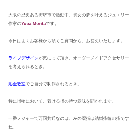
大阪の歴史ある街堺市で活動中、貴女の夢を叶えるジュエリー
作家の
Yuca Morita
です。
今日はよくお客様から頂くご質問から、お答えいたします。
ライブデザイン
が気にって頂き、オーダーメイドアクセサリー
を考えられるとき。
彫金教室
でご自分で制作されるとき。
特に指輪において、着ける指の持つ意味を聞かれます。
一番メジャーで万国共通なのは、左の薬指は結婚指輪の指です
ね。