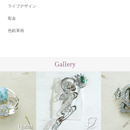
ライブデザイン
彫金
色鉛筆画
Gallery
Other
ear hook「イロジカケ」