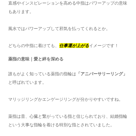
直感やインスピレーションを高める中指はパワーアップの意味
もあります。
風水ではパワーアップして邪気を払ってくれるとか。
どちらの中指に着けても、
仕事運が上がる
イメージです！
薬指の意味｜愛と絆を深める
誰もがよく知っている薬指の指輪は
「アニバーサリーリング」
と呼ばれています。
オーダーメイドアクセサリー指輪は着ける指で変わ
る？
マリッジリングかエンゲージリングが分かりやすいですね。
左手の指輪意味
右手の指輪の意味
オーダーメイドアクセサリー10本の指が持つ意味と
薬指は昔、心臓と繋がっている指と信じられており、結婚指輪
は？
という大事な指輪を着ける特別な指とされていました。
親指の意味｜夢や目標を叶える