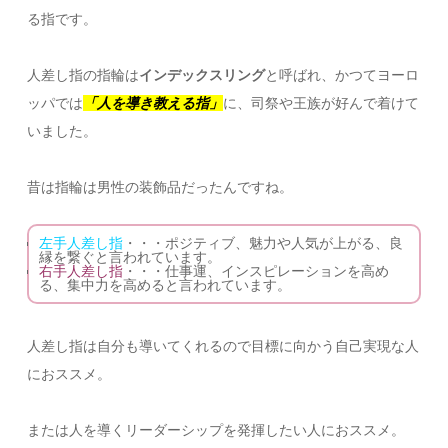
る指です。
人差し指の指輪は
インデックスリング
と呼ばれ、かつてヨーロ
ッパでは
「人を導き教える指」
に、司祭や王族が好んで着けて
いました。
昔は指輪は男性の装飾品だったんですね。
左手人差し指
・・・ポジティブ、魅力や人気が上がる、良
縁を繋ぐと言われています。
右手人差し指
・・・仕事運、インスピレーションを高め
る、集中力を高めると言われています。
人差し指は自分も導いてくれるので目標に向かう自己実現な人
におススメ。
または人を導くリーダーシップを発揮したい人におススメ。