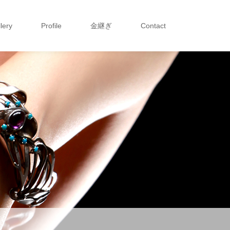
lery
Profile
金継ぎ
Contact