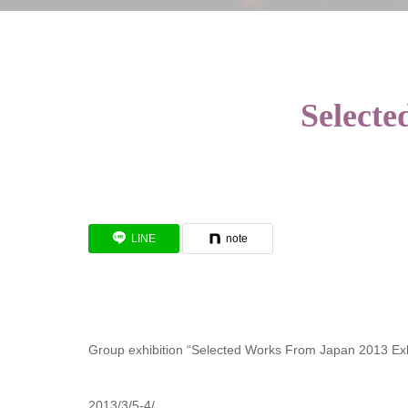
Selecte
LINE
note
Group exhibition “Selected Works From Japan 2013 Exhi
2013/3/5-4/