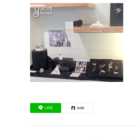
LINE
note