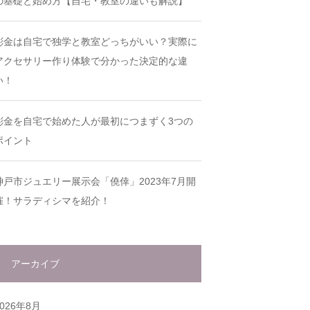
の基礎と始め方【自宅・教室の違いも解説】
彫金は自宅で独学と教室どっちがいい？実際に
アクセサリー作り体験で分かった決定的な違
い！
彫金を自宅で始めた人が最初につまずく3つの
ポイント
神戸市ジュエリー展示会「僥倖」2023年7月開
催！サラディシマを紹介！
アーカイブ
2026年8月