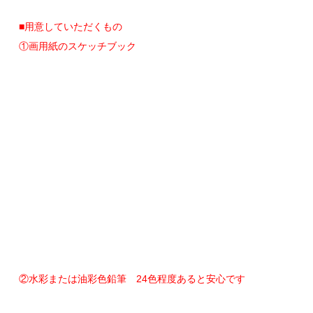
■用意していただくもの
①画用紙のスケッチブック
②水彩または油彩色鉛筆 24色程度あると安心です