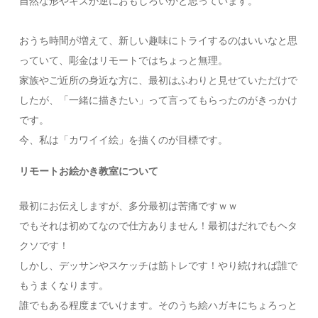
自然な形やキズが逆におもしろいかと思っています。
おうち時間が増えて、新しい趣味にトライするのはいいなと思
っていて、彫金はリモートではちょっと無理。
家族やご近所の身近な方に、最初はふわりと見せていただけで
したが、「一緒に描きたい」って言ってもらったのがきっかけ
zoom色鉛筆画教室開催します！
色鉛筆画を始めた理由
です。
リモートお絵かき教室について
今、私は「カワイイ絵」を描くのが目標です。
リモートお絵かき教室について
最初にお伝えしますが、多分最初は苦痛ですｗｗ
でもそれは初めてなので仕方ありません！最初はだれでもヘタ
クソです！
しかし、デッサンやスケッチは筋トレです！やり続ければ誰で
もうまくなります。
誰でもある程度までいけます。そのうち絵ハガキにちょろっと