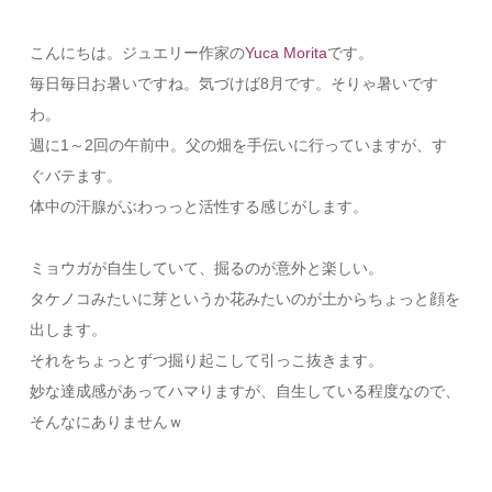
こんにちは。ジュエリー作家の
Yuca Morita
です。
毎日毎日お暑いですね。気づけば8月です。そりゃ暑いです
わ。
週に1～2回の午前中。父の畑を手伝いに行っていますが、す
ぐバテます。
体中の汗腺がぶわっっと活性する感じがします。
ミョウガが自生していて、掘るのが意外と楽しい。
タケノコみたいに芽というか花みたいのが土からちょっと顔を
出します。
それをちょっとずつ掘り起こして引っこ抜きます。
妙な達成感があってハマりますが、自生している程度なので、
そんなにありませんｗ